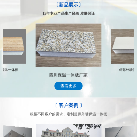
〔新品展示〕
四川鑫磁源保温材料有限公司，实力强，质量保障
专业的售后服务体系，让你得到的不仅仅是合作
经工商部门严格审批注册的专业从事外墙保温一体板工程公司，凝聚
公司拥有一支专业化的技术服务队伍，具有多年行业从事经验，能及
15年专业产品生产经验 质量保证
了丰富的行业经验，拥有专业的生产队伍和完善的施工流程；
时、高效的为客户提供专业、科学、完善的整套系统解决方案 常年
跟踪服务，遇到有关技术和售后服务问题，我们将通过专门的部门及
每个员工上岗前必须经过严格的专业训练，施工过程中的每一道工序
时处理顾客的问题，完善周到的售后服务，赢得了众多客户的信赖
都严格把关，专人专项，每个环节分工明确，确保施工质量。
我们的售后服务
深入了解我们
墙保温一体板
成都外墙保
四川保温一体板厂家
查看更多
〔 客户案例 〕
根据不同客户的需求，定制提供外墙保温一体板