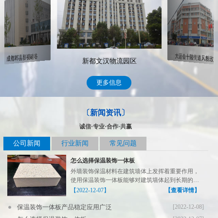
大运会十陵街道风貌改造
成都郫县影视硅谷
新都文汉物流园区
更多信息
〔新闻资讯〕
诚信·专业·合作·共赢
公司新闻
行业新闻
常见问题
怎么选择保温装饰一体板
外墙装饰保温材料在建筑墙体上发挥着重要作用，
使用保温装饰一体板能够对建筑墙体起到长期的保
温装饰作用，在...
【2022-12-07】
【查看详情】
保温装饰一体板产品稳定应用广泛
[2022-12-08]