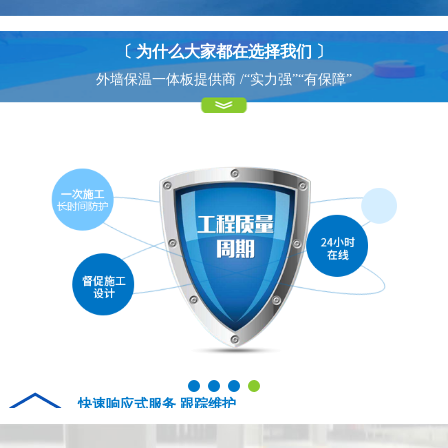
〔 为什么大家都在选择我们 〕
外墙保温一体板提供商 /“实力强”“有保障”
15年专业产品经验 质量保证
快速响应式服务 跟踪维护
01
04
15 years of professional construction experience quality assurance
Fast response service tracking maintenance