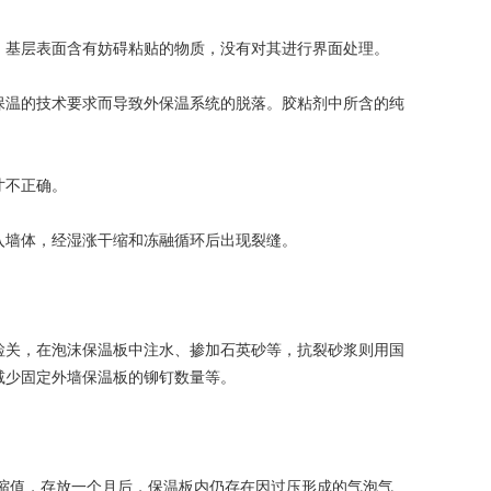
基层表面含有妨碍粘贴的物质，没有对其进行界面处理。
温的技术要求而导致外保温系统的脱落。胶粘剂中所含的纯
寸不正确。
墙体，经湿涨干缩和冻融循环后出现裂缝。
关，在泡沫保温板中注水、掺加石英砂等，抗裂砂浆则用国
减少固定外墙保温板的铆钉数量等。
缩值，存放一个月后，保温板内仍存在因过压形成的气泡气