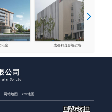
成都郫县影视硅谷
新都
网站地图
xml地图