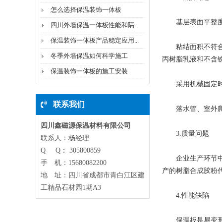
怎么选择保温装饰一体板
基层表面平整度不
四川外墙保温一体板性能和隔...
保温装饰一体板产品稳定应用...
粘结面积不符合规
冬季外墙保温如何科学施工
丙树脂乳液和不含
保温装饰一体板的施工安装
采用机械固定时锚
联系我们
落水管、室外爬梯
四川鑫磁源保温材料有限公司
3.质量问题
联系人：杨经理
Q Q： 305800859
企业生产环节中，
手 机：15680082200
产的树脂合成胶粉
地 址：四川省成都市青白江区建
工精品石材园1期A3
4.性能缺陷
保温板是易变形的