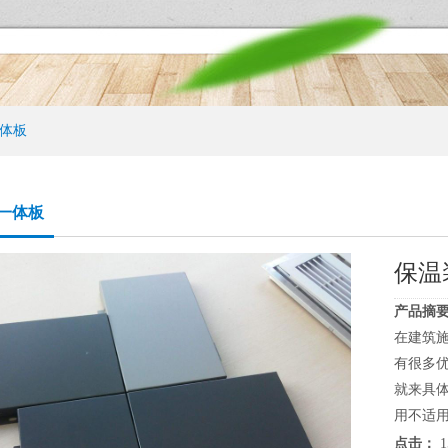
体板
一体板
保温
产品摘要
在建筑
有很多
就来具
用不适用
点击：
1