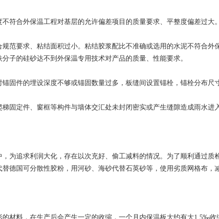
符合外保温工程对基层的允许偏差项目的质量要求、平整度偏差过大。
范要求、粘结面积过小。粘结胶浆配比不准确或选用的水泥不符合外保
铁分子的硅砂达不到外保温专用技术对产品的质量、性能要求。
固件的埋设深度不够或锚固数量过多，板缝间设置锚栓，锚栓分布尺
固定件、窗框等构件与墙体交汇处未封闭密实或产生缝隙造成雨水进入
为追求利润大化，存在以次充好、偷工减料的情况。为了顺利通过质检
代替德国可分散性胶粉，用河砂、海砂代替石英砂等，使用劣质网格布，
材料，在生产后会产生一定的收缩，一个月内保温板大约有大1.5‰收