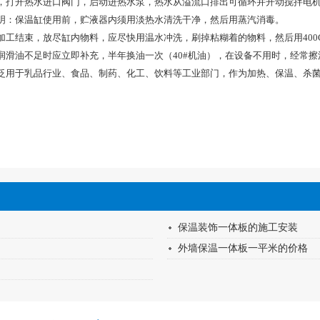
，打开热水进口阀门，启动进热水泵，热水从溢流口排出可循环并开动搅拌电
明：保温缸使用前，贮液器内须用淡热水清洗干净，然后用蒸汽消毒。
工结束，放尽缸内物料，应尽快用温水冲洗，刷掉粘糊着的物料，然后用400C
润滑油不足时应立即补充，半年换油一次（40#机油），在设备不用时，经常
泛用于乳品行业、食品、制药、化工、饮料等工业部门，作为加热、保温、杀
保温装饰一体板的施工安装
外墙保温一体板一平米的价格