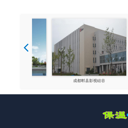
视硅谷
新都文汉物流园区