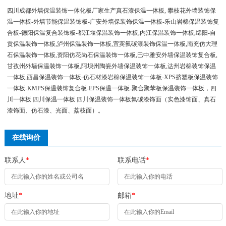
四川成都外墙保温装饰一体化板厂家生产真石漆保温一体板, 攀枝花外墙装饰保
温一体板-外墙节能保温装饰板-广安外墙保装饰保温一体板-乐山岩棉保温装饰复
合板-德阳保温复合装饰板-都江堰保温装饰一体板,内江保温装饰一体板,绵阳-自
贡保温装饰一体板,泸州保温装饰一体板,宜宾氟碳漆装饰保温一体板,南充仿大理
石保温装饰一体板,资阳仿花岗石保温装饰一体板,巴中雅安外墙保温装饰复合板,
甘孜州外墙保温装饰一体板,阿坝州陶瓷外墙保温装饰一体板,达州岩棉装饰保温
一体板,西昌保温装饰一体板-仿石材漆岩棉保温装饰一体板-XPS挤塑板保温装饰
一体板-KMPS保温装饰复合板-EPS保温一体板-聚合聚苯板保温装饰一体板，四
川一体板 四川保温一体板 四川保温装饰一体板氟碳漆饰面（实色漆饰面、真石
漆饰面、仿石漆、光面、荔枝面）。
在线询价
联系人
*
联系电话
*
地址
*
邮箱
*