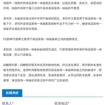
锚固件：锚固件把保温装饰一体板固定在墙体，以抵抗荷载、热应力、或震动的
作用。锚固件有助于施工过程中保持保温装饰一体板的平整度。
承托件：在板材安装过程中作用于板材的固定。承托件主要是用于保温装饰一体
板下方，承托件是保温装饰一体板配套辅材中必不可少的一个，确保保温装饰一
体板安全稳定的安装在墙体。
PE胶棒PE胶棒主要用于保温装饰一体板板材之间的缝隙填充。
美纹纸：在保温装饰一体板粘贴锚固完成后、打胶填缝前用来保护保温装饰一体
板边缘，防止污染板边。
硅酮密封胶：硅酮密封胶具有优异的耐候性能，经过老化测试，密封胶的各项性
能无明显变化。使用时用胶枪将胶挤到保温装饰一体板两块板之间的板缝中，密
封胶在室温下反应，固化成弹性体，形成有效密封，从而达到防水效果，在各种
幕墙、保温装饰一体板的安装过程中得到广泛的使用。
在线询价
联系人
*
联系电话
*