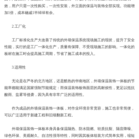
效，用户只需一次性购买，一次性安装，外立面的保温与装饰全部实现。功能增
加1倍，成本确减1半绰绰有余。
2.工厂化
工厂标准化生产大改善了传统的外墙保温系统现场施工的现状，提升了安全
性能，实行的是工厂一体化生产，质量有保障、不受现场施工的影响。一体化的
板材在施工时会提高施工周期，节省了施工成本的投入。
3.适用性
无论是在严冬的北方地区，还是酷热的华南地区，外墙保温装饰一体板的节
能率都能满足国家强制节能规定：而保温装饰板饰面层的高耐侯性，更足以抵抗
酸雨、盐雾等侵袭，因为具有非常广泛的适用性。
作为成品的外墙保温装饰一体板，对作业环境非常宽容，施工也非常简便，
可以广泛适用于新建工程和旧墙翻新工程。
外墙保温装饰一体板本身具备保温隔热、防水阻燃、轻质抗裂、隔音降噪、
绿色环保、美观耐久、自洁性强等特性，同时因其板体组装方式简单实用，缩短